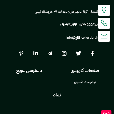
گلستان ،گرگان، نهارخوران ، عدالت 46 ، فروشگاه گیتی
09113281842
-
01732555878
info@giti-collection.ir
صفحات کاربردی
دسترسی سریع
توضیحات تکمیلی
نماد